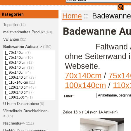
Kategorien
Home
:: Badewanne
Topseller
(14)
Badewanne Au
meistverkauftes Produkt
(40)
Varianten
(31)
Faltwand Aufsat
Badewanne Aufsatz
->
(150)
|_ 70x140cm
(7)
ohne Seitenwand 
|_ 75x140cm
(10)
|_ 80x140 cm
(12)
Webseite.
|_ 90x140 cm
(18)
|_ 95x140cm
(4)
70x140cm
/
75x1
|_ 100x140 cm
(23)
|_ 110x140 cm
(11)
100x140cm
/
110x
|_ 120x140 cm
(43)
|_ 130x140 cm
(7)
Filter:
|_ 100x150cm
(1)
U-Form Duschkabine
(8)
Viertelkreis Duschkabinen-
Zeige
13
bis
14
(von
14
Artikeln)
>
(16)
Nischentür->
(211)
Drehtür Duschabtrennung-