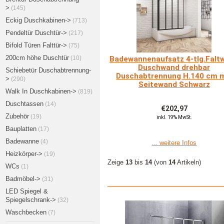
>
(145)
Eckig Duschkabinen->
(713)
Pendeltür Duschtür->
(217)
Bifold Türen Falttür->
(75)
200cm höhe Duschtür
Badewannenaufsatz 4-tlg.Falt
(10)
Duschwand drehbar
Schiebetür Duschabtrennung-
Duschabtrennung H.140 cm m
>
(290)
Seitewand Schwarz
Walk In Duschkabinen->
(819)
Duschtassen
(14)
€202,97
Zubehör
(19)
inkl. 19% MwSt.
Bauplatten
(17)
Badewanne
(4)
... weitere Infos
Heizkörper->
(19)
Zeige
13
bis
14
(von
14
Artikeln)
WCs
(1)
Badmöbel->
(31)
LED Spiegel &
Spiegelschrank->
(32)
Waschbecken
(7)