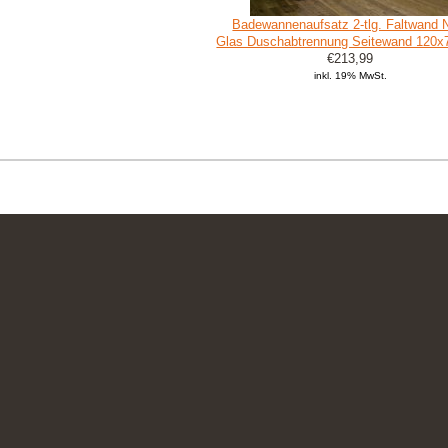
Badewannenaufsatz 2-tlg. Faltwand 
Glas Duschabtrennung Seitewand 120
€213,99
inkl. 19% MwSt.