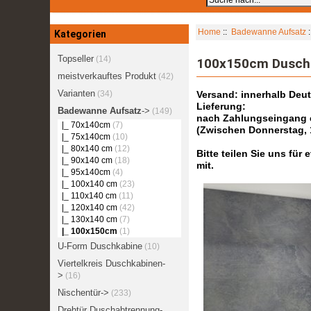
Home
::
Badewanne Aufsatz
Kategorien
Topseller
(14)
100x150cm Dusch
meistverkauftes Produkt
(42)
Varianten
(34)
Versand: innerhalb Deu
Lieferung:
Badewanne Aufsatz
->
(149)
nach Zahlungseingang er
|_ 70x140cm
(7)
(Zwischen Donnerstag, 
|_ 75x140cm
(10)
|_ 80x140 cm
(12)
Bitte teilen Sie uns fü
|_ 90x140 cm
(18)
mit.
|_ 95x140cm
(4)
|_ 100x140 cm
(23)
|_ 110x140 cm
(11)
|_ 120x140 cm
(42)
|_ 130x140 cm
(7)
|_ 100x150cm
(1)
U-Form Duschkabine
(10)
Viertelkreis Duschkabinen-
>
(16)
Nischentür->
(233)
Drehtür Duschabtrennung-