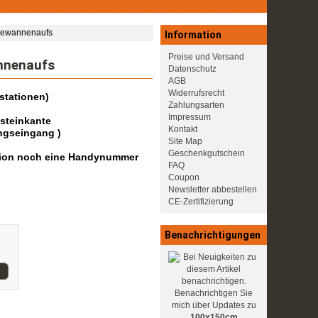
dewannenaufs
Information
Preise und Versand
nnenaufs
Datenschutz
AGB
Widerrufsrecht
stationen)
Zahlungsarten
Impressum
dsteinkante
Kontakt
ngseingang )
Site Map
Geschenkgutschein
dition noch eine Handynummer
FAQ
Coupon
Newsletter abbestellen
CE-Zertifizierung
Benachrichtigungen
Benachrichtigen Sie
mich über Updates zu
100x150cm