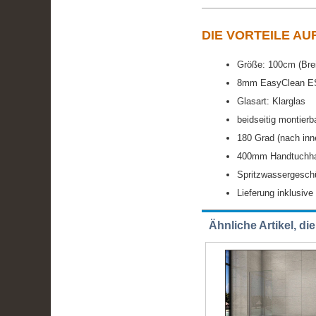
DIE VORTEILE AU
Größe: 100cm (Brei
8mm EasyClean ES
Glasart: Klarglas
beidseitig montier
180 Grad (nach inn
400mm Handtuchhal
Spritzwassergeschü
Lieferung inklusiv
Ähnliche Artikel, di