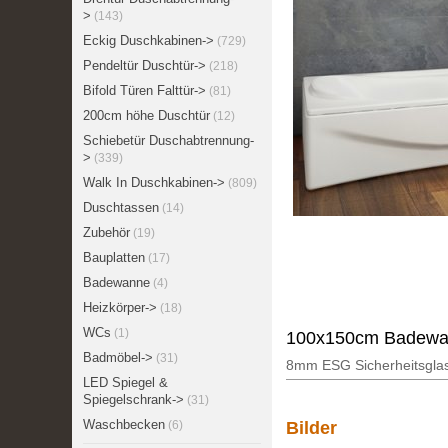
>
(143)
Eckig Duschkabinen->
(729)
Pendeltür Duschtür->
(218)
Bifold Türen Falttür->
(81)
200cm höhe Duschtür
(12)
Schiebetür Duschabtrennung-
>
(339)
Walk In Duschkabinen->
(809)
Duschtassen
(14)
Zubehör
(19)
Bauplatten
(17)
Badewanne
(4)
Heizkörper->
(18)
WCs
(1)
100x150cm Badewa
Badmöbel->
(31)
8mm ESG Sicherheitsglas
LED Spiegel &
Spiegelschrank->
(31)
Waschbecken
(6)
Bilder