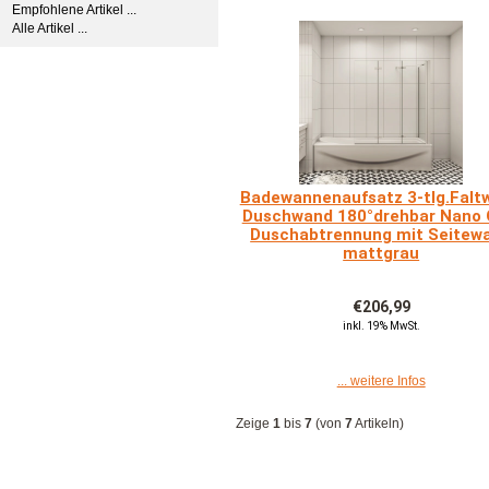
Empfohlene Artikel ...
Alle Artikel ...
Badewannenaufsatz 3-tlg.Falt
Duschwand 180°drehbar Nano 
Duschabtrennung mit Seitew
mattgrau
€206,99
inkl. 19% MwSt.
... weitere Infos
Zeige
1
bis
7
(von
7
Artikeln)