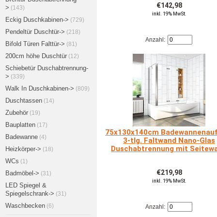
€142,98
>
(143)
inkl. 19% MwSt.
Eckig Duschkabinen->
(729)
Pendeltür Duschtür->
(218)
Anzahl:
Bifold Türen Falttür->
(81)
200cm höhe Duschtür
(12)
Schiebetür Duschabtrennung-
>
(339)
Walk In Duschkabinen->
(809)
Duschtassen
(14)
Zubehör
(19)
Bauplatten
(17)
75x130x140cm Badewannenauf
Badewanne
(4)
3-tlg. Faltwand Nano-Glas
Duschabtrennung mit Seitew
Heizkörper->
(18)
WCs
(1)
€219,98
Badmöbel->
(31)
inkl. 19% MwSt.
LED Spiegel &
Spiegelschrank->
(31)
Waschbecken
(6)
Anzahl: