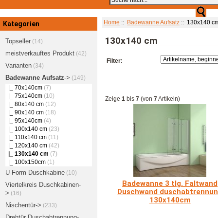
Home
::
Badewanne Aufsatz
:: 130x140 c
Kategorien
130x140 cm
Topseller
(14)
meistverkauftes Produkt
(42)
Filter:
Varianten
(34)
Badewanne Aufsatz
->
(149)
|_ 70x140cm
(7)
|_ 75x140cm
(10)
Zeige
1
bis
7
(von
7
Artikeln)
|_ 80x140 cm
(12)
|_ 90x140 cm
(18)
|_ 95x140cm
(4)
|_ 100x140 cm
(23)
|_ 110x140 cm
(11)
|_ 120x140 cm
(42)
|_ 130x140 cm
(7)
|_ 100x150cm
(1)
U-Form Duschkabine
(10)
Badewanne 3 tlg. Faltwand
Viertelkreis Duschkabinen-
Duschwand duschabtrennu
>
(16)
130x140cm
Nischentür->
(233)
Drehtür Duschabtrennung-