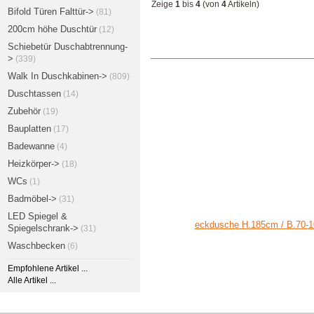
Zeige
1
bis
4
(von
4
Artikeln)
Bifold Türen Falttür->
(81)
200cm höhe Duschtür
(12)
Schiebetür Duschabtrennung-
>
(339)
Walk In Duschkabinen->
(809)
Duschtassen
(14)
Zubehör
(19)
Bauplatten
(17)
Badewanne
(4)
Heizkörper->
(18)
WCs
(1)
Badmöbel->
(31)
LED Spiegel &
eckdusche H.185cm / B.70-10
Spiegelschrank->
(31)
Waschbecken
(6)
Empfohlene Artikel ...
Alle Artikel ...