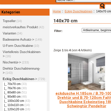
Home
::
Eckig Duschkabinen
:: 140x70 cm
Kategorien
140x70 cm
Topseller
(14)
meistverkauftes Produkt
(42)
Filter:
Varianten
(34)
Badewanne Aufsatz->
(149)
U-Form Duschkabine
(10)
Zeige
1
bis
4
(von
4
Artikeln)
Viertelkreis Duschkabinen-
>
(16)
Nischentür->
(233)
Drehtür Duschabtrennung-
>
(143)
Eckig Duschkabinen
->
(729)
|_ 70x70 cm
(33)
|_ 76x76 cm
(30)
|_ 80x80 cm
(51)
eckdusche H.185cm / B.70-1
|_ 90x90 cm
(48)
Drehtür und B.70-120cm Falt
|_ 100x100 cm
(43)
Duschkabine Eckeinstieg 18
|_ 110x110 cm
(14)
Schwingtür Pendeltür
|_ 120x120 cm
(16)