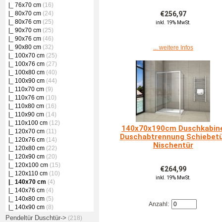
|_ 76x70 cm
(16)
|_ 80x70 cm
(24)
€256,97
|_ 80x76 cm
(25)
inkl. 19% MwSt.
|_ 90x70 cm
(25)
|_ 90x76 cm
(46)
|_ 90x80 cm
(32)
... weitere Infos
|_ 100x70 cm
(25)
|_ 100x76 cm
(27)
|_ 100x80 cm
(40)
|_ 100x90 cm
(44)
|_ 110x70 cm
(9)
|_ 110x76 cm
(10)
|_ 110x80 cm
(16)
|_ 110x90 cm
(14)
|_ 110x100 cm
(12)
140x70x190cm Duschkabin
|_ 120x70 cm
(11)
Duschabtrennung Schiebet
|_ 120x76 cm
(14)
Nischentür
|_ 120x80 cm
(22)
|_ 120x90 cm
(20)
|_ 120x100 cm
(15)
€264,99
|_ 120x110 cm
(10)
inkl. 19% MwSt.
|_ 140x70 cm
(4)
|_ 140x76 cm
(4)
|_ 140x80 cm
(5)
Anzahl:
|_ 140x90 cm
(8)
Pendeltür Duschtür->
(218)