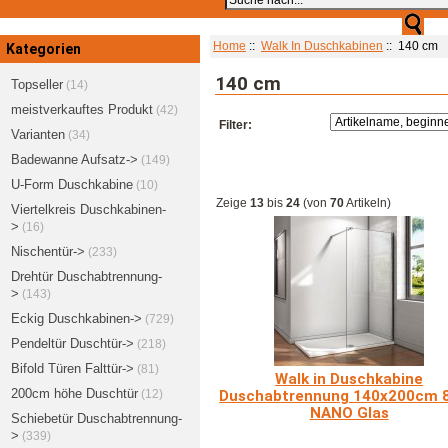
Home
::
Walk In Duschkabinen
:: 140 cm
Kategorien
140 cm
Topseller
(14)
meistverkauftes Produkt
(42)
Filter:
Varianten
(34)
Badewanne Aufsatz->
(149)
U-Form Duschkabine
(10)
Zeige
13
bis
24
(von
70
Artikeln)
Viertelkreis Duschkabinen-
>
(16)
Nischentür->
(233)
Drehtür Duschabtrennung-
>
(143)
Eckig Duschkabinen->
(729)
Pendeltür Duschtür->
(218)
Bifold Türen Falttür->
(81)
Walk in Duschkabine
200cm höhe Duschtür
(12)
Duschabtrennung 140x200cm
NANO Glas
Schiebetür Duschabtrennung-
>
(339)