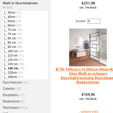
Walk In Duschkabinen
-
€231,98
>
(809)
inkl. 19% MwSt.
|_ 30cm
(12)
|_ 40cm
(12)
|_ 50cm
(36)
Anzahl:
|_ 60cm
(36)
|_ 70 cm
(70)
|_ 76 cm
(12)
|_ 80 cm
(90)
|_ 85 cm
(28)
|_ 90 cm
(96)
|_ 100 cm
(94)
|_ 110 cm
(71)
|_ 120 cm
(67)
|_ 130 cm
(38)
|_ 140 cm
(70)
B.70-140cm x H.200cm 8mm 
|_ 150cm
(14)
Glas Walk in schwarz
|_ 160cm
(37)
Duschabtrennung Duschwa
Badezimmer
Duschtassen
(14)
Zubehör
(19)
€159,96
Bauplatten
(17)
inkl. 19% MwSt.
Badewanne
(4)
Heizkörper->
(18)
... weitere Infos