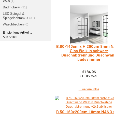
WCs
(1)
Badmöbel->
(31)
LED Spiegel &
Spiegelschrank->
(31)
Waschbecken
(6)
Empfohlene Artikel ...
Alle Artikel ...
B.80-140cm x H.200cm 8mm 
Glas Walk in schwarz
Duschabtrennung Duschwa
badezimmer
€184,96
inkl. 19% MwSt.
... weitere Infos
B.50-160x200cm 10mm NANO 