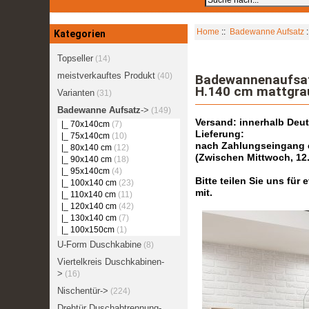
Home
::
Badewanne Aufsatz
:
Kategorien
Topseller
(14)
meistverkauftes Produkt
(40)
Badewannenaufsat
H.140 cm mattgra
Varianten
(31)
Badewanne Aufsatz
->
(149)
Versand: innerhalb Deu
|_ 70x140cm
(7)
Lieferung:
|_ 75x140cm
(10)
nach Zahlungseingang er
|_ 80x140 cm
(12)
(Zwischen Mittwoch, 12
|_ 90x140 cm
(18)
|_ 95x140cm
(4)
Bitte teilen Sie uns fü
|_ 100x140 cm
(23)
mit.
|_ 110x140 cm
(11)
|_ 120x140 cm
(42)
|_ 130x140 cm
(7)
|_ 100x150cm
(1)
U-Form Duschkabine
(8)
Viertelkreis Duschkabinen-
>
(16)
Nischentür->
(224)
Drehtür Duschabtrennung-