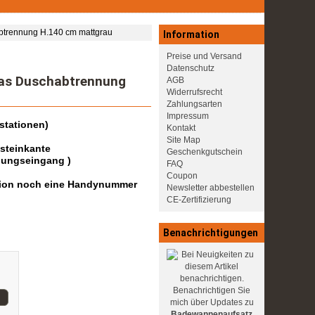
btrennung H.140 cm mattgrau
Information
Preise und Versand
Datenschutz
las Duschabtrennung
AGB
Widerrufsrecht
Zahlungsarten
Impressum
stationen)
Kontakt
Site Map
dsteinkante
Geschenkgutschein
lungseingang )
FAQ
Coupon
dition noch eine Handynummer
Newsletter abbestellen
CE-Zertifizierung
Benachrichtigungen
Benachrichtigen Sie
mich über Updates zu
Badewannenaufsatz