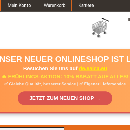
Mein Konto
Warenkorb
Karriere
I
UNSER NEUER ONLINESHOP IST L
Besuchen Sie uns auf
de.eaica.eu
🔥 FRÜHLINGS-AKTION: 10% RABATT AUF ALLES!
✅ Gleiche Qualität, besserer Service | ✅ Eigener Lieferservice
JETZT ZUM NEUEN SHOP →