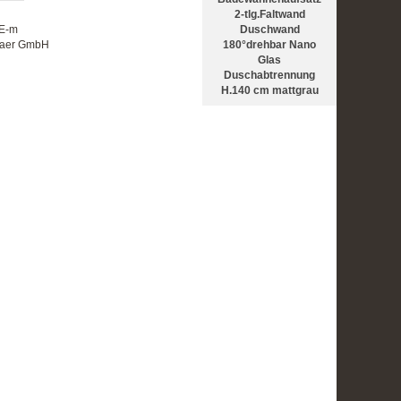
2-tlg.Faltwand
Duschwand
2E-m
180°drehbar Nano
itaer GmbH
Glas
Duschabtrennung
H.140 cm mattgrau