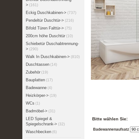
>
(161)
Eckig Duschkabinen->
(737)
Pendeltür Duschtür->
(216)
Bifold Türen Falttür->
(75)
200cm höhe Duschtür
(10)
Schiebetür Duschabtrennung-
>
(290)
Walk In Duschkabinen->
(810)
Duschtassen
(14)
Zubehör
(19)
Bauplatten
(17)
Badewanne
(4)
Heizkörper->
(19)
WCs
(1)
Badmöbel->
(31)
LED Spiegel &
Bitte wählen Sie:
Spiegelschrank->
(32)
Badewannenaufsatz
Waschbecken
(6)