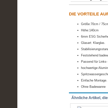
DIE VORTEILE AU
Größe:70cm / 75c
Höhe:140cm
6mm ESG Sicherhe
Glasart: Klarglas.
Stabilisierungssta
Feststehend badew
Passend für Links
hochwertige Alumin
Spritzwassergeschü
Einfache Montage.
Ohne Badewanne
Ähnliche Artikel, di