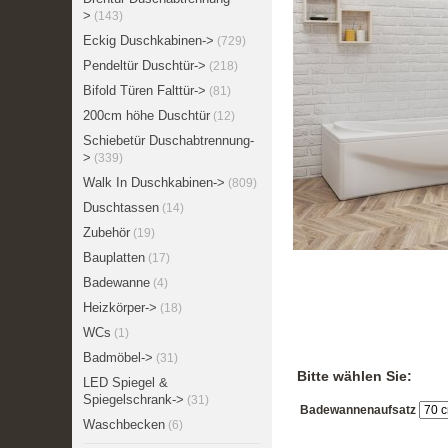
>
(143)
Eckig Duschkabinen->
(729)
Pendeltür Duschtür->
(218)
Bifold Türen Falttür->
(81)
200cm höhe Duschtür
(12)
Schiebetür Duschabtrennung-
>
(339)
Walk In Duschkabinen->
(809)
Duschtassen
(14)
Zubehör
(19)
Bauplatten
(17)
Badewanne
(4)
Heizkörper->
(18)
WCs
(1)
Badmöbel->
(31)
Bitte wählen Sie:
LED Spiegel &
Spiegelschrank->
(31)
Badewannenaufsatz
Waschbecken
(6)