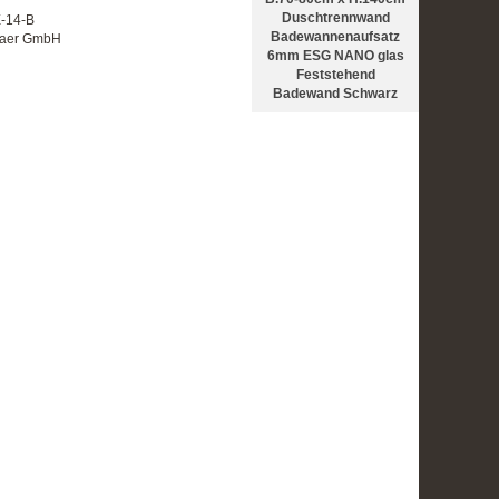
Duschtrennwand
E-14-B
Badewannenaufsatz
itaer GmbH
6mm ESG NANO glas
Feststehend
Badewand Schwarz