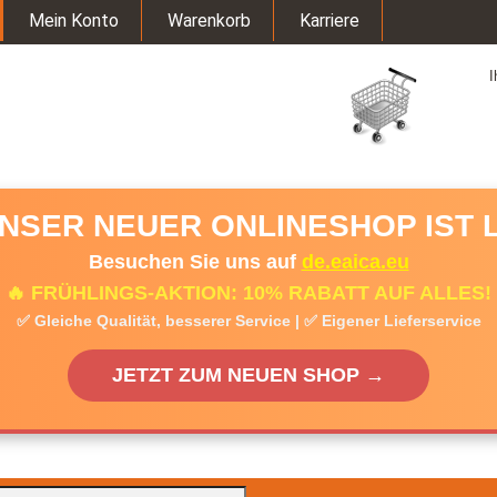
Mein Konto
Warenkorb
Karriere
I
UNSER NEUER ONLINESHOP IST L
Besuchen Sie uns auf
de.eaica.eu
🔥 FRÜHLINGS-AKTION: 10% RABATT AUF ALLES!
✅ Gleiche Qualität, besserer Service | ✅ Eigener Lieferservice
JETZT ZUM NEUEN SHOP →