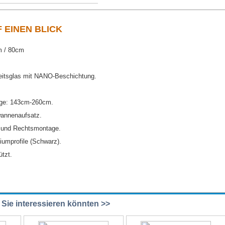
F EINEN BLICK
m / 80cm
itsglas mit NANO-Beschichtung.
nge: 143cm-260cm.
annenaufsatz.
- und Rechtsmontage.
iumprofile (Schwarz).
tzt.
e Sie interessieren könnten >>