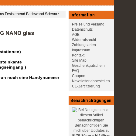
as Feststehend Badewand Schwarz
Information
Preise und Versand
Datenschutz
G NANO glas
AGB
Widerrufsrecht
Zahlungsarten
Impressum
stationen)
Kontakt
Site Map
dsteinkante
Geschenkgutschein
ngseingang )
FAQ
Coupon
dition noch eine Handynummer
Newsletter abbestellen
CE-Zertifizierung
Benachrichtigungen
Benachrichtigen Sie
mich über Updates zu
B.70-80cm x H.140cm