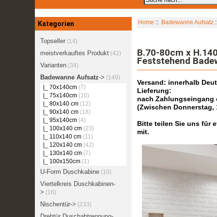
Home
::
Badewanne Aufsatz
:
Kategorien
Topseller
(14)
B.70-80cm x H.1
meistverkauftes Produkt
(42)
Feststehend Bade
Varianten
(34)
Badewanne Aufsatz
->
(149)
Versand: innerhalb Deu
|_ 70x140cm
(7)
Lieferung:
|_ 75x140cm
(10)
nach Zahlungseingang er
|_ 80x140 cm
(12)
(Zwischen Donnerstag, 
|_ 90x140 cm
(18)
|_ 95x140cm
(4)
Bitte teilen Sie uns fü
|_ 100x140 cm
(23)
mit.
|_ 110x140 cm
(11)
|_ 120x140 cm
(42)
|_ 130x140 cm
(7)
|_ 100x150cm
(1)
U-Form Duschkabine
(10)
Viertelkreis Duschkabinen-
>
(16)
Nischentür->
(233)
Drehtür Duschabtrennung-