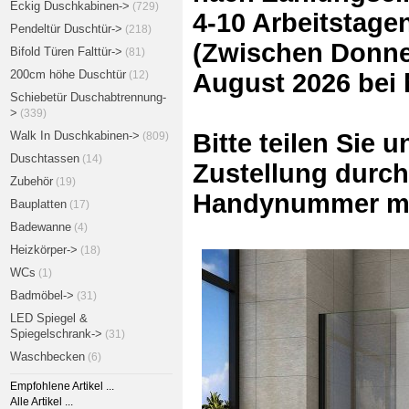
Eckig Duschkabinen->
(729)
4-10 Arbeitstage
Pendeltür Duschtür->
(218)
(Zwischen Donner
Bifold Türen Falttür->
(81)
200cm höhe Duschtür
(12)
August 2026 bei
Schiebetür Duschabtrennung-
>
(339)
Walk In Duschkabinen->
Bitte teilen Sie 
(809)
Duschtassen
(14)
Zustellung durch
Zubehör
(19)
Handynummer mi
Bauplatten
(17)
Badewanne
(4)
Heizkörper->
(18)
WCs
(1)
Badmöbel->
(31)
LED Spiegel &
Spiegelschrank->
(31)
Waschbecken
(6)
Empfohlene Artikel ...
Alle Artikel ...