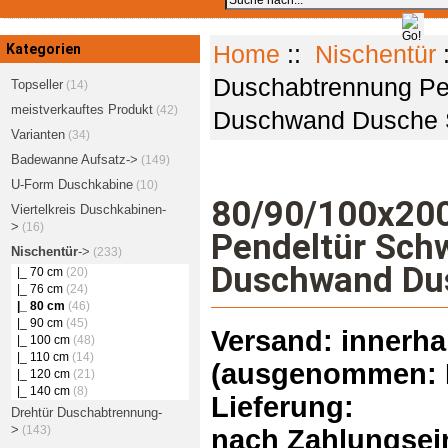
Kategorien
Home
::
Nischentür
Duschabtrennung Pe
Topseller
(14)
meistverkauftes Produkt
(42)
Duschwand Dusche 
Varianten
(34)
Badewanne Aufsatz->
(149)
U-Form Duschkabine
(10)
80/90/100x20
Viertelkreis Duschkabinen-
>
(16)
Pendeltür Sc
Nischentür
->
(233)
Duschwand Du
|_ 70 cm
(20)
|_ 76 cm
(24)
|_ 80 cm
(46)
|_ 90 cm
(45)
Versand: innerha
|_ 100 cm
(48)
|_ 110 cm
(14)
(ausgenommen: I
|_ 120 cm
(21)
|_ 140 cm
(8)
Lieferung:
Drehtür Duschabtrennung-
>
(143)
nach Zahlungsein