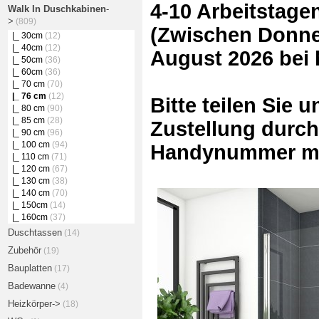
4-10 Arbeitstage
Walk In Duschkabinen
-
>
(809)
(Zwischen Donner
|_ 30cm
(12)
|_ 40cm
(12)
August 2026 bei
|_ 50cm
(36)
|_ 60cm
(36)
|_ 70 cm
(70)
|_ 76 cm
(12)
Bitte teilen Sie 
|_ 80 cm
(90)
|_ 85 cm
(28)
Zustellung durch
|_ 90 cm
(96)
|_ 100 cm
(94)
Handynummer mi
|_ 110 cm
(71)
|_ 120 cm
(67)
|_ 130 cm
(38)
|_ 140 cm
(70)
|_ 150cm
(14)
|_ 160cm
(37)
Duschtassen
(14)
Zubehör
(19)
Bauplatten
(17)
Badewanne
(4)
Heizkörper->
(18)