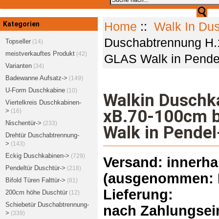
Kategorien
Home
::
Walk In Du
Duschabtrennung H
Topseller
(14)
meistverkauftes Produkt
(42)
GLAS Walk in Pend
Varianten
(34)
Badewanne Aufsatz->
(149)
U-Form Duschkabine
(10)
Walkin Duschk
Viertelkreis Duschkabinen-
xB.70-100cm 
>
(16)
Nischentür->
(233)
Walk in Pende
Drehtür Duschabtrennung-
>
(143)
Eckig Duschkabinen->
(729)
Versand: innerha
Pendeltür Duschtür->
(218)
(ausgenommen: I
Bifold Türen Falttür->
(81)
Lieferung:
200cm höhe Duschtür
(12)
Schiebetür Duschabtrennung-
nach Zahlungsein
>
(339)