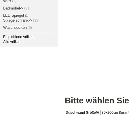
WCs
(1)
Badmöbel->
(31)
LED Spiegel &
Spiegelschrank->
(31)
Waschbecken
(6)
Empfohlene Artikel ...
Alle Artikel ...
Bitte wählen Sie
Duschwand Größe/A