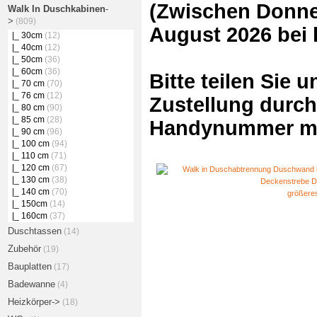
(Zwischen Donner
Walk In Duschkabinen
-
>
(809)
August 2026 bei
|_ 30cm
(12)
|_ 40cm
(12)
|_ 50cm
(36)
|_ 60cm
(36)
Bitte teilen Sie 
|_ 70 cm
(70)
|_ 76 cm
(12)
Zustellung durch
|_ 80 cm
(90)
|_ 85 cm
(28)
Handynummer mi
|_ 90 cm
(96)
|_ 100 cm
(94)
|_ 110 cm
(71)
|_ 120 cm
(67)
|_ 130 cm
(38)
|_ 140 cm
(70)
größeres
|_ 150cm
(14)
|_ 160cm
(37)
Duschtassen
(14)
Zubehör
(19)
Bauplatten
(17)
Badewanne
(4)
Heizkörper->
(18)