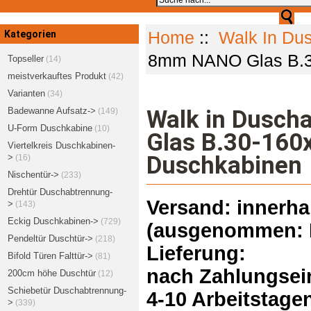
Kategorien
Home
::
Walk In Du
8mm NANO Glas B.3
Topseller
(14)
meistverkauftes Produkt
(42)
Varianten
(34)
Badewanne Aufsatz->
Walk in Dusc
(149)
U-Form Duschkabine
(10)
Glas B.30-160
Viertelkreis Duschkabinen-
Duschkabinen
>
(16)
Nischentür->
(233)
Drehtür Duschabtrennung-
Versand: innerha
>
(143)
Eckig Duschkabinen->
(729)
(ausgenommen: I
Pendeltür Duschtür->
(218)
Lieferung:
Bifold Türen Falttür->
(81)
nach Zahlungsein
200cm höhe Duschtür
(12)
Schiebetür Duschabtrennung-
4-10 Arbeitstage
>
(339)