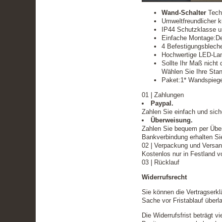
Wand-Schalter
Techn
Umweltfreundlicher ku
IP44 Schutzklasse u
Einfache Montage:Der
4 Befestigungsbleche
Hochwertige LED-Lamp
Sollte Ihr Maß nicht 
Wählen Sie Ihre Stan
Paket:1* Wandspiegel
01 | Zahlungen
Paypal.
Zahlen Sie einfach und siche
Überweisung.
Zahlen Sie bequem per Über
Bankverbindung erhalten Sie
02 | Verpackung und Versa
Kostenlos nur in Festland 
03 | Rücklauf
Widerrufsrecht
Sie können die Vertragserkl
Sache vor Fristablauf über
Die Widerrufsfrist beträgt v