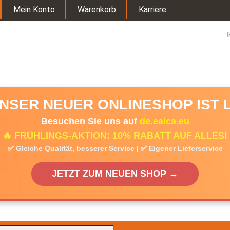
Mein Konto
Warenkorb
Karriere
I
UNSER NEUER ONLINESHOP IST L
Besuchen Sie uns auf
de.eaica.eu
🔥 FRÜHLINGS-AKTION: 10% RABATT AUF ALLES!
✅ Gleiche Qualität, besserer Service | ✅ Eigener Lieferservice
JETZT ZUM NEUEN SHOP →