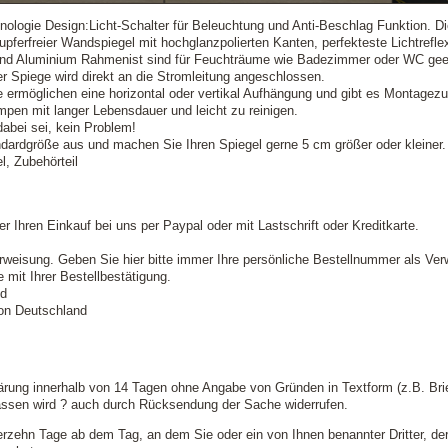
ologie Design:Licht-Schalter für Beleuchtung und Anti-Beschlag Funktion. Di
pferfreier Wandspiegel mit hochglanzpolierten Kanten, perfekteste Lichtreflex
nd Aluminium Rahmenist sind für Feuchträume wie Badezimmer oder WC gee
 Spiege wird direkt an die Stromleitung angeschlossen.
 ermöglichen eine horizontal oder vertikal Aufhängung und gibt es Montagezu
en mit langer Lebensdauer und leicht zu reinigen.
dabei sei, kein Problem!
dardgröße aus und machen Sie Ihren Spiegel gerne 5 cm größer oder kleiner.
, Zubehörteil
r Ihren Einkauf bei uns per Paypal oder mit Lastschrift oder Kreditkarte.
weisung. Geben Sie hier bitte immer Ihre persönliche Bestellnummer als V
 mit Ihrer Bestellbestätigung.
nd
von Deutschland
ärung innerhalb von 14 Tagen ohne Angabe von Gründen in Textform (z.B. Brie
lassen wird ? auch durch Rücksendung der Sache widerrufen.
ierzehn Tage ab dem Tag, an dem Sie oder ein von Ihnen benannter Dritter, der 