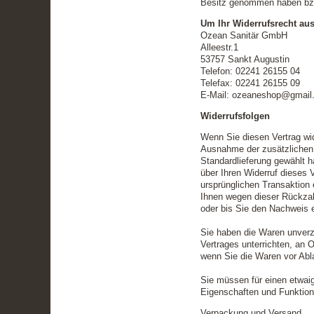
Besitz genommen haben bzw
Um Ihr Widerrufsrecht au
Ozean Sanitär GmbH
Alleestr.1
53757 Sankt Augustin
Telefon: 02241 26155 04
Telefax: 02241 26155 09
E-Mail: ozeaneshop@gmail
Widerrufsfolgen
Wenn Sie diesen Vertrag wide
Ausnahme der zusätzlichen K
Standardlieferung gewählt 
über Ihren Widerruf dieses 
ursprünglichen Transaktion 
Ihnen wegen dieser Rückzah
oder bis Sie den Nachweis 
Sie haben die Waren unverz
Vertrages unterrichten, an 
wenn Sie die Waren vor Abl
Sie müssen für einen etwai
Eigenschaften und Funktion
Verpackung und Versand