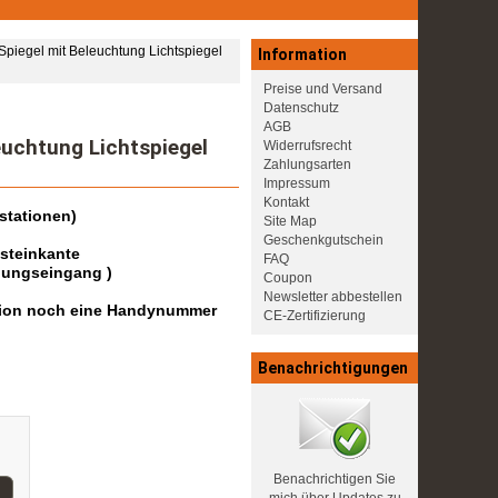
egel mit Beleuchtung Lichtspiegel
Information
Preise und Versand
Datenschutz
AGB
uchtung Lichtspiegel
Widerrufsrecht
Zahlungsarten
Impressum
Kontakt
stationen)
Site Map
Geschenkgutschein
dsteinkante
FAQ
lungseingang )
Coupon
Newsletter abbestellen
dition noch eine Handynummer
CE-Zertifizierung
Benachrichtigungen
Benachrichtigen Sie
mich über Updates zu