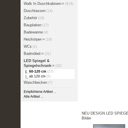
Walk In Duschkabinen->
(819)
Duschtassen
(14)
Zubehör
(19)
Bauplatten
(17)
Badewanne
(4)
Heizkörper->
(19)
WCs
(1)
Badmöbel->
(31)
LED Spiegel &
Spiegelschrank
->
(32)
|_ 60-120 cm
(27)
|_ ab 120 cm
(5)
Waschbecken
(7)
Empfohlene Artikel ...
Alle Artikel ...
NEU DESIGN LED SPIEGEL:
Bilder