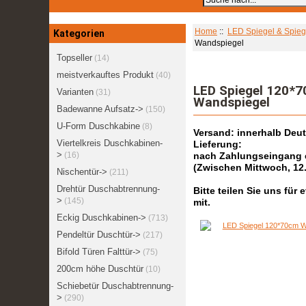
Home
::
LED Spiegel & Spieg
Kategorien
Wandspiegel
Topseller
(14)
meistverkauftes Produkt
(40)
LED Spiegel 120*7
Varianten
(31)
Wandspiegel
Badewanne Aufsatz->
(150)
U-Form Duschkabine
(8)
Versand: innerhalb Deu
Viertelkreis Duschkabinen-
Lieferung:
>
(16)
nach Zahlungseingang er
(Zwischen Mittwoch, 12
Nischentür->
(211)
Drehtür Duschabtrennung-
Bitte teilen Sie uns fü
>
(145)
mit.
Eckig Duschkabinen->
(713)
Pendeltür Duschtür->
(217)
Bifold Türen Falttür->
(75)
200cm höhe Duschtür
(10)
Schiebetür Duschabtrennung-
>
(290)