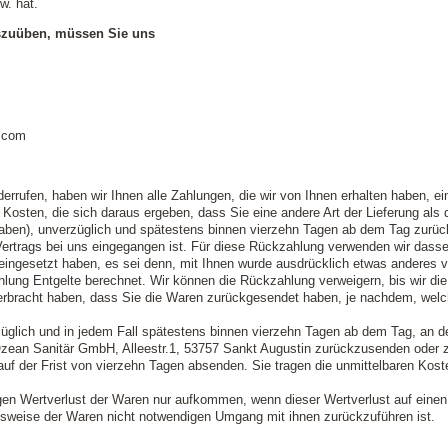
. hat.
szuüben, müssen Sie uns
.com
rrufen, haben wir Ihnen alle Zahlungen, die wir von Ihnen erhalten haben, ein
osten, die sich daraus ergeben, dass Sie eine andere Art der Lieferung als 
haben), unverzüglich und spätestens binnen vierzehn Tagen ab dem Tag zurüc
Vertrags bei uns eingegangen ist. Für diese Rückzahlung verwenden wir dasse
eingesetzt haben, es sei denn, mit Ihnen wurde ausdrücklich etwas anderes v
lung Entgelte berechnet. Wir können die Rückzahlung verweigern, bis wir di
erbracht haben, dass Sie die Waren zurückgesendet haben, je nachdem, welche
üglich und in jedem Fall spätestens binnen vierzehn Tagen ab dem Tag, an d
Ozean Sanitär GmbH, Alleestr.1, 53757 Sankt Augustin zurückzusenden oder zu
auf der Frist von vierzehn Tagen absenden. Sie tragen die unmittelbaren Ko
gen Wertverlust der Waren nur aufkommen, wenn dieser Wertverlust auf einen 
sweise der Waren nicht notwendigen Umgang mit ihnen zurückzuführen ist.