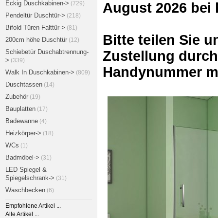
Eckig Duschkabinen->
(729)
August 2026 bei
Pendeltür Duschtür->
(218)
Bifold Türen Falttür->
(81)
Bitte teilen Sie 
200cm höhe Duschtür
(12)
Schiebetür Duschabtrennung-
Zustellung durch
>
(339)
Handynummer mi
Walk In Duschkabinen->
(809)
Duschtassen
(14)
Zubehör
(19)
Bauplatten
(17)
Badewanne
(4)
Heizkörper->
(18)
WCs
(1)
Badmöbel->
(31)
LED Spiegel &
Spiegelschrank->
(31)
Waschbecken
(6)
Empfohlene Artikel ...
Alle Artikel ...