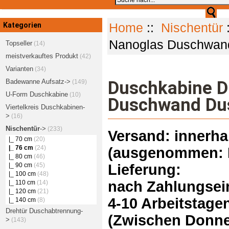
Kategorien
Home
::
Nischentür
Nanoglas Duschwan
Topseller
(14)
meistverkauftes Produkt
(42)
Varianten
(34)
Badewanne Aufsatz->
Duschkabine D
(149)
U-Form Duschkabine
(10)
Duschwand Du
Viertelkreis Duschkabinen-
>
(16)
Nischentür
->
(233)
Versand: innerha
|_ 70 cm
(20)
|_ 76 cm
(24)
(ausgenommen: I
|_ 80 cm
(46)
|_ 90 cm
(45)
Lieferung:
|_ 100 cm
(48)
nach Zahlungsein
|_ 110 cm
(14)
|_ 120 cm
(21)
4-10 Arbeitstage
|_ 140 cm
(8)
Drehtür Duschabtrennung-
(Zwischen Donner
>
(143)